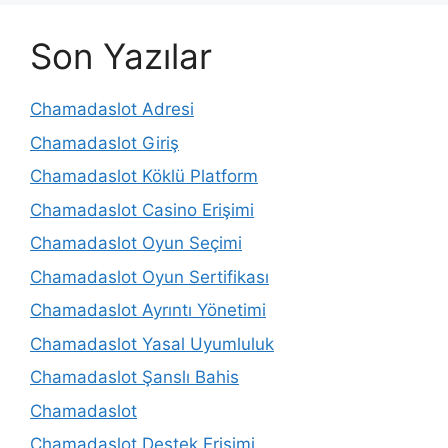
Son Yazılar
Chamadaslot Adresi
Chamadaslot Giriş
Chamadaslot Köklü Platform
Chamadaslot Casino Erişimi
Chamadaslot Oyun Seçimi
Chamadaslot Oyun Sertifikası
Chamadaslot Ayrıntı Yönetimi
Chamadaslot Yasal Uyumluluk
Chamadaslot Şanslı Bahis
Chamadaslot
Chamadaslot Destek Erişimi