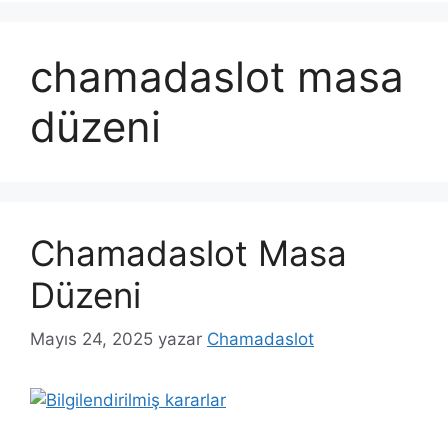
chamadaslot masa
düzeni
Chamadaslot Masa
Düzeni
Mayıs 24, 2025
yazar
Chamadaslot