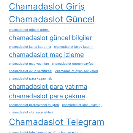
Chamadaslot Giriş
Chamadaslot Güncel
chamadaslot güncel adresi
chamadaslot güncel bilgiler
chamadaslot kalıcı kapatma
chamadaslot kolay katılım
chamadaslot maç izleme
chamadaslot maç yayınları
chamadaslot oturum sayfası
chamadaslot oyun sertifikası
chamadaslot oyun seviyeleri
chamadaslot para kazanmak
chamadaslot para yatırma
chamadaslot para çekme
chamadaslot profesyonel müşteri
chamadaslot slot kolaylığı
chamadaslot slot seçenekleri
Chamadaslot Telegram
chamadaslot televizyon özelliği
chamadaslot tv