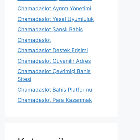
Chamadaslot Ayrıntı Yönetimi
Chamadaslot Yasal Uyumluluk
Chamadaslot Şanslı Bahis
Chamadaslot
Chamadaslot Destek Erişimi
Chamadaslot Güvenilir Adres
Chamadaslot Çevrimiçi Bahis
Sitesi
Chamadaslot Bahis Platformu
Chamadaslot Para Kazanmak