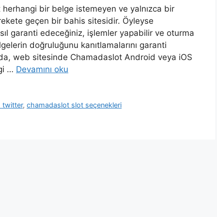
erhangi bir belge istemeyen ve yalnızca bir
kete geçen bir bahis sitesidir. Öyleyse
l garanti edeceğiniz, işlemler yapabilir ve oturma
lgelerin doğruluğunu kanıtlamalarını garanti
nızda, web sitesinde Chamadaslot Android veya iOS
lgi …
Devamını oku
 twitter
,
chamadaslot slot seçenekleri