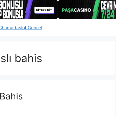
lı bahis
Bahis