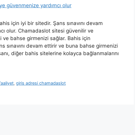
s için iyi bir sitedir. Şans sınavını devam
ı olur. Chamadaslot sitesi güvenilir ve
 ve bahse girmenizi sağlar. Bahis için
ns sınavını devam ettirir ve buna bahse girmenizi
sanı, diğer bahis sitelerine kolayca bağlanmalarını
aaliyet
,
giris adresi chamadaslot