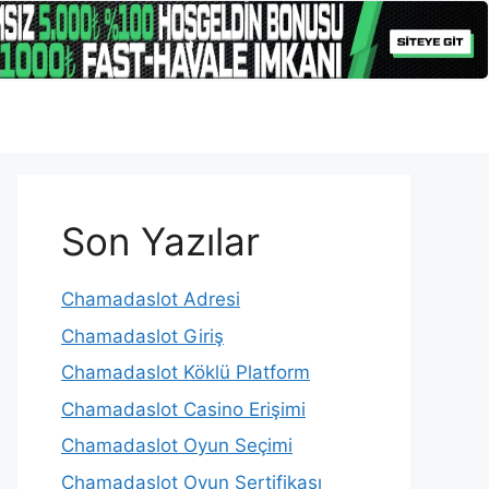
Son Yazılar
Chamadaslot Adresi
Chamadaslot Giriş
Chamadaslot Köklü Platform
Chamadaslot Casino Erişimi
Chamadaslot Oyun Seçimi
Chamadaslot Oyun Sertifikası