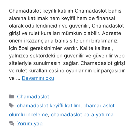
Chamadaslot keyifli katılım Chamadaslot bahis
alanına katılmak hem keyifli hem de finansal
olarak ödüllendiricidir ve güvenilir, Chamadaslot
girişi ve rulet kuralları mümkün olabilir. Adreste
önemli kazançlarla bahis sitelerini bırakmanız
için özel gereksinimler vardır. Kalite kalitesi,
yalnızca sektördeki en güvenilir ve güvenilir web
siteleriyle sunulmasını sağlar. Chamadaslot girişi
ve rulet kuralları casino oyunlarının bir parçasıdır
ve …
Devamını oku
Kategoriler
Chamadaslot
Etiketler
chamadaslot keyifli katılım
,
chamadaslot
olumlu i̇nceleme
,
chamadaslot para yatırma
Yorum yap