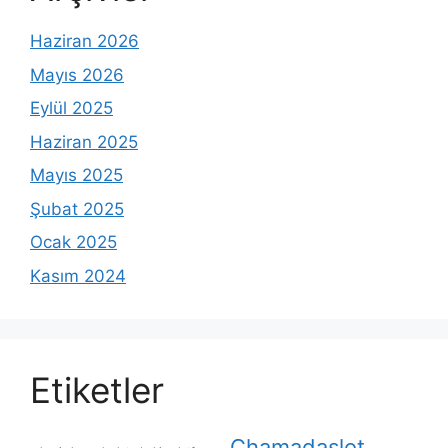
Haziran 2026
Mayıs 2026
Eylül 2025
Haziran 2025
Mayıs 2025
Şubat 2025
Ocak 2025
Kasım 2024
Etiketler
Chamadaslot