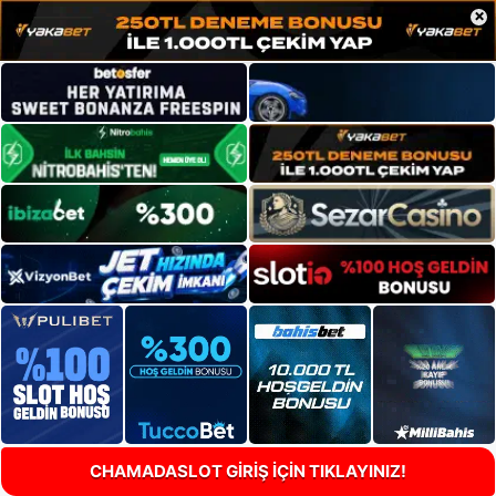
×
CHAMADASLOT GİRİŞ İÇİN TIKLAYINIZ!