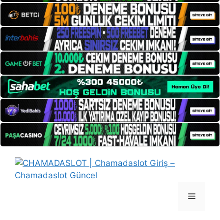
İçeriğe
atla
Menü