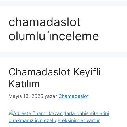
chamadaslot
olumlu i̇nceleme
Chamadaslot Keyifli
Katılım
Mayıs 13, 2025
yazar
Chamadaslot