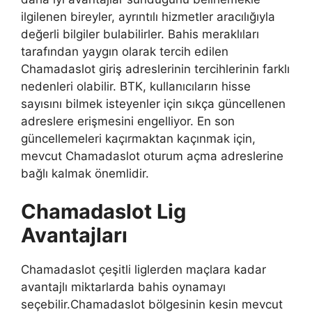
ilgilenen bireyler, ayrıntılı hizmetler aracılığıyla
değerli bilgiler bulabilirler. Bahis meraklıları
tarafından yaygın olarak tercih edilen
Chamadaslot giriş adreslerinin tercihlerinin farklı
nedenleri olabilir. BTK, kullanıcıların hisse
sayısını bilmek isteyenler için sıkça güncellenen
adreslere erişmesini engelliyor. En son
güncellemeleri kaçırmaktan kaçınmak için,
mevcut Chamadaslot oturum açma adreslerine
bağlı kalmak önemlidir.
Chamadaslot Lig
Avantajları
Chamadaslot çeşitli liglerden maçlara kadar
avantajlı miktarlarda bahis oynamayı
seçebilir.Chamadaslot bölgesinin kesin mevcut