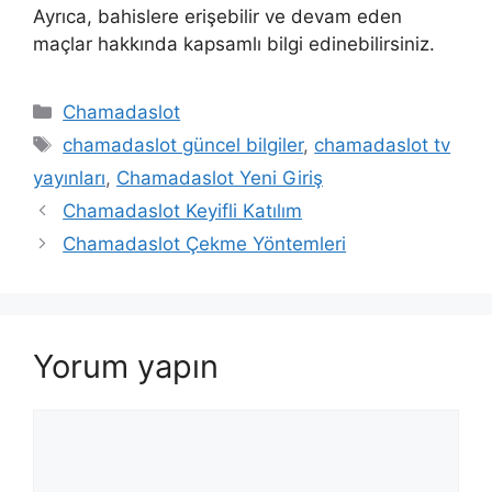
Ayrıca, bahislere erişebilir ve devam eden
maçlar hakkında kapsamlı bilgi edinebilirsiniz.
Kategoriler
Chamadaslot
Etiketler
chamadaslot güncel bilgiler
,
chamadaslot tv
yayınları
,
Chamadaslot Yeni Giriş
Chamadaslot Keyifli Katılım
Chamadaslot Çekme Yöntemleri
Yorum yapın
Yorum