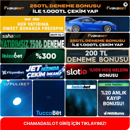
×
CHAMADASLOT GİRİŞ İÇİN TIKLAYINIZ!