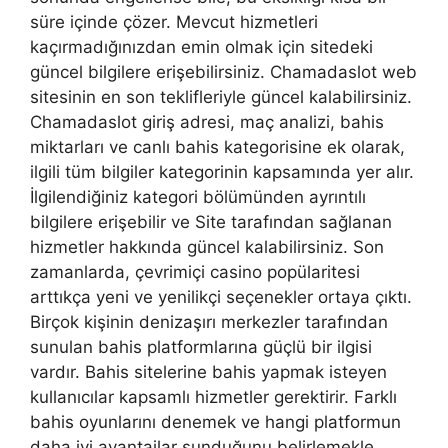
süre içinde çözer. Mevcut hizmetleri
kaçırmadığınızdan emin olmak için sitedeki
güncel bilgilere erişebilirsiniz. Chamadaslot web
sitesinin en son teklifleriyle güncel kalabilirsiniz.
Chamadaslot giriş adresi, maç analizi, bahis
miktarları ve canlı bahis kategorisine ek olarak,
ilgili tüm bilgiler kategorinin kapsamında yer alır.
İlgilendiğiniz kategori bölümünden ayrıntılı
bilgilere erişebilir ve Site tarafından sağlanan
hizmetler hakkında güncel kalabilirsiniz. Son
zamanlarda, çevrimiçi casino popülaritesi
arttıkça yeni ve yenilikçi seçenekler ortaya çıktı.
Birçok kişinin denizaşırı merkezler tarafından
sunulan bahis platformlarına güçlü bir ilgisi
vardır. Bahis sitelerine bahis yapmak isteyen
kullanıcılar kapsamlı hizmetler gerektirir. Farklı
bahis oyunlarını denemek ve hangi platformun
daha iyi avantajlar sunduğunu belirlemekle