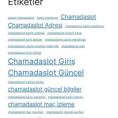
Etiketler
Chamadaslot
adresi chamadaslot
bahis platformu
Chamadaslot Adresi
chamadaslot bahis platformu
chamadaslot belge i̇stemez
chamadaslot bilinçli karar
chamadaslot canli destek
chamadaslot casino meraklıları
chamadaslot casino oyunları hakkında
chamadaslot com
chamadaslot giris twitter
Chamadaslot Giriş
Chamadaslot Güncel
chamadaslot güncel adresi
chamadaslot güncel bilgiler
chamadaslot kalıcı kapatma
chamadaslot kolay katılım
chamadaslot maç izleme
chamadaslot maç yayınları
chamadaslot oturum sayfası