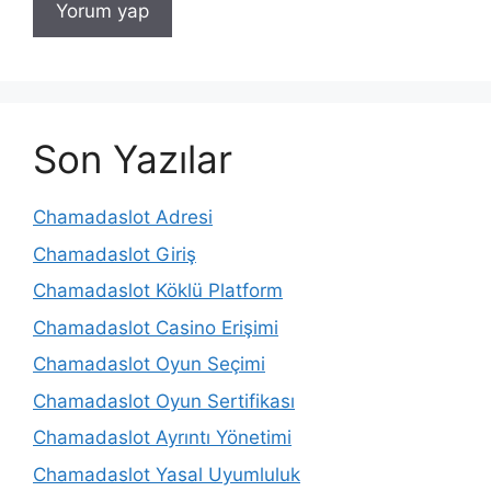
Son Yazılar
Chamadaslot Adresi
Chamadaslot Giriş
Chamadaslot Köklü Platform
Chamadaslot Casino Erişimi
Chamadaslot Oyun Seçimi
Chamadaslot Oyun Sertifikası
Chamadaslot Ayrıntı Yönetimi
Chamadaslot Yasal Uyumluluk