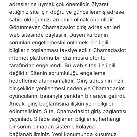
adreslerine uymak çok önemlidir. Ziyaret
ettiğiniz site için doğru ve güncellenmiş adrese
sahip olduğunuzdan emin olmak önemlidir.
Görünmeyen Chamadaslot giriş adres verileri
web sitesinde paylaşılır. Düşen kurbanın
sorunları engellemesini önlemek için ilgili
bilgilerin toplanması tavsiye edilir. Chamadaslot
internet platformu bir dizi meşru otorite
tarafından engellendi. Bu web sitesi ile ilgili
değildir. Sitenin sorumluluğu engelleme
hedeflerine atanmamalıdır. Giriş adresinin hızlı
bir şekilde yenilenmesi nedeniyle Chamadaslot
oyuncularını başarıyla yeniden bir araya getirdi.
Ancak, giriş bağlantısına ilişkin yeni bilgiler
edinmelisiniz. Site, Chamadaslot giriş bağlantısı
yayınladı. Sitede sağlanan bilgilerle, herhangi
bir sorun olmadan sisteme kolayca
bağlanabilirsiniz. Yeni konumunda kusursuz